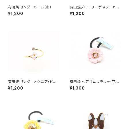
有田焼 リング ハート（赤）
有田焼ブローチ ポメラニアン
（ベージュ×ゴールド）
¥1,200
¥1,200
有田焼 リング スクエア（ピン
有田焼 ヘアゴム フラワー（花芯
ク）
金彩） ピンク
¥1,200
¥1,300