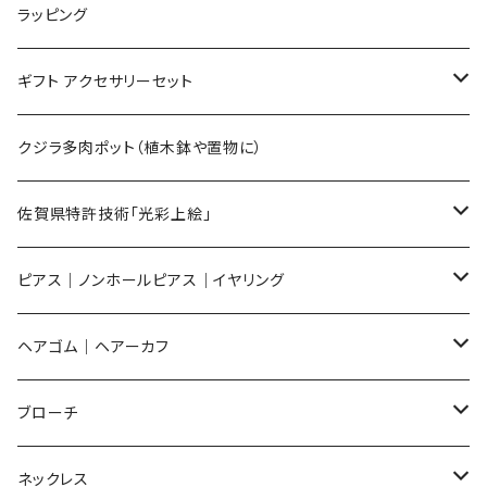
Lサイズ
ラッピング
Mサイズ
ギフト アクセサリーセット
Sサイズ
flower
クジラ多肉ポット（植木鉢や置物に）
メンズ ギフトセット
佐賀県特許技術「光彩上絵」
ピアス
ピアス｜ノンホールピアス｜イヤリング
イヤリング
ピアス
ヘアゴム｜ヘアーカフ
Flower
ノンホールピアス
ノンホールピアス
Flower
ブローチ
Dot
Flower
ヘアゴム
イヤリング
Round
Flower
ネックレス