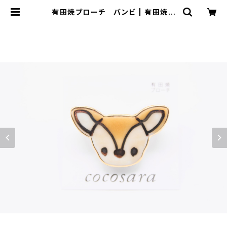
有田焼ブローチ バンビ | 有田焼ア
クセサリー・陶器アクセサリーショップ
｜cocosara ココサラ｜佐賀県有田
町