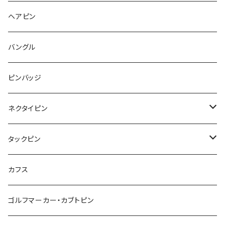
食品
くま
チンチラ
さくらんぼ
月
てんとう虫
リボン
パン
ヘアピン
animal
Ⅼips
ガラス
コアラ
ハムスター
レモン
惑星
唐津土
野菜
ラリエット
ガラス
バングル
リボン
フルーツ
Animal
ハリネズミ
レッサーパンダ
みかん
星
lip
雲
モザイク
リボン
ピンバッジ
こいのぼり
リボン
カメオ
恐竜
ブタ
フルーツ
月
ハート
マーブル
ネクタイピン
マーブル
マーブル
ハート
ユニコーン
ナマケモノ
惑星
アイスクリーム
こいのぼり
アルファベット
鳥
結び
タックピン
カメオ
こいのぼり
ハロウィン
リス
カワウソ
星
星
マーブル
カメラ
ハロウィン
星
スクエア
結び
カフス
てんとう虫
カモフラージュ
羊
ラッコ
鳥
鳥
音楽
音楽
紐
アルファベット
ゴルフマーカー・カブトピン
square
牛
ネコ