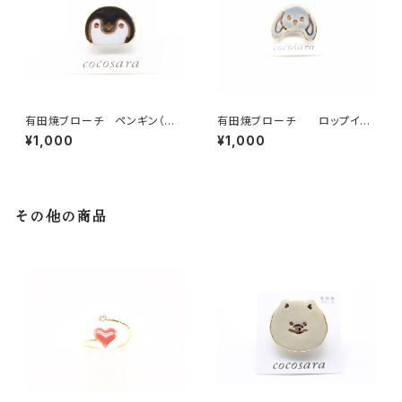
有田焼ブローチ ペンギン（ブラ
有田焼ブローチ ロップイヤ
ック）
ーうさぎ グレー
¥1,000
¥1,000
その他の商品