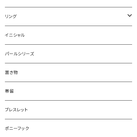
Round
Dot
Flower
ブローチ
Square
Animal
Flower
リング
Oval
Round
Round
猫
ネックレス
てんとう虫
Lips
Animal
Flower
イニシャル
Triangle
Oval
てんとう虫
犬
リング
Animal
鏡
てんとう虫
Round
パールシリーズ
Square
Triangle
マーブル
パンダ
うさぎ
鏡
Pattern
Food
てんとう虫
置き物
てんとう虫
Square
ハリネズミ
鳥
パンダ
Pattern
house
Pattern
animal
帯留
pattern
Bubble
鳥
うさぎ
ウォンバット
マーメイド
bag
ガラス
lip
ブレスレット
カメラ
Animal
Triangle
クジラ
バンビ
雲
フルーツ
カメラ
フルーツ
ポニーフック
フルーツ
Pattern