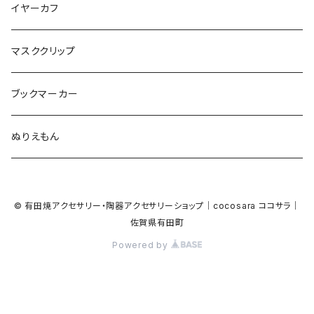
Bubble
食品
バイオリン
天使
カメオ
カメオ
鳥
ハロウィン
イヤーカフ
カメ
食品
ガラス
ピアノ
リボン
イルカ
ハート
バルーン
バルーン
カメオ
マスククリップ
ガラス
星
Bubble
カエル
モザイク
マーメイド
マーブル
2トーン
ブックマーカー
Lips
アルファベット
pattern
ブタ
パン
メガネ
カモフラージュ
ハート
ぬりえもん
アルファベット
ハロウィン
Dot
チーター
モロッカン
リボン
サンダル
カモフラージュ・モザイク
ハロウィン
カメラ
カメラ
© 有田焼アクセサリー・陶器アクセサリーショップ｜cocosara ココサラ｜
ラッコ
バタフライ
お菓子
スクエア
Bubble
佐賀県有田町
音楽
音楽
Powered by
貝殻
アザラシ
キャンディー
野菜
目玉焼き
食品
house
house
サンダル
ナマケモノ
パン
トライアングル
天使
ビーチサンダル