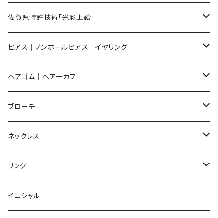
メンズ ギフトセット
佐賀県特許技術「光彩上絵」
ピアス
ピアス｜ノンホールピアス｜イヤリング
イヤリング
ピアス
ヘアゴム｜ヘアーカフ
Flower
ノンホールピアス
ノンホールピアス
Flower
ブローチ
Dot
Flower
ヘアゴム
イヤリング
Round
Flower
ネックレス
Round
Dot
Flower
ブローチ
Square
Animal
Flower
リング
Oval
Round
Round
猫
ネックレス
てんとう虫
Lips
Animal
Flower
イニシャル
Triangle
Oval