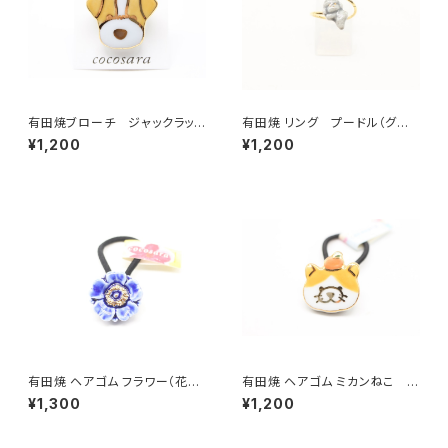
有田焼ブローチ ジャックラッセ
有田焼 リング プードル（グレ
ルテリア
ー）
¥1,200
¥1,200
有田焼 ヘアゴム フラワー（花芯
有田焼 ヘアゴム ミカンねこ オ
金彩） ブルー
レンジ
¥1,300
¥1,200