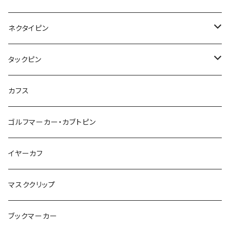
こいのぼり
リボン
カメオ
恐竜
ブタ
フルーツ
月
ハート
マーブル
ネクタイピン
マーブル
マーブル
ハート
ユニコーン
ナマケモノ
惑星
アイスクリーム
こいのぼり
アルファベット
鳥
結び
タックピン
カメオ
こいのぼり
ハロウィン
リス
カワウソ
星
星
マーブル
カメラ
ハロウィン
星
スクエア
結び
カフス
てんとう虫
カモフラージュ
羊
ラッコ
鳥
鳥
音楽
音楽
紐
アルファベット
ゴルフマーカー・カブトピン
square
牛
ネコ
Bubble
食品
バイオリン
天使
カメオ
カメオ
鳥
ハロウィン
イヤーカフ
カメ
食品
ガラス
ピアノ
リボン
イルカ
ハート
バルーン
バルーン
カメオ
マスククリップ
ガラス
星
Bubble
カエル
モザイク
マーメイド
マーブル
2トーン
ブックマーカー