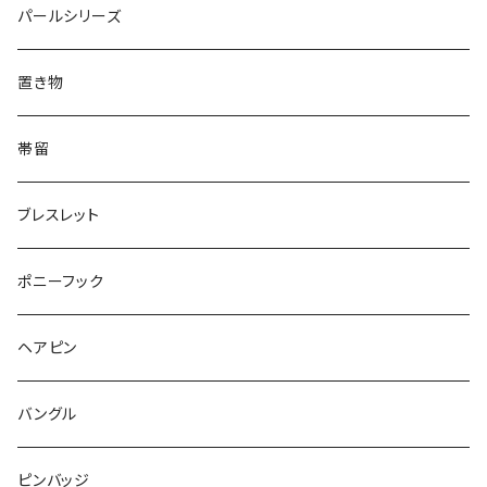
てんとう虫
犬
リング
Animal
鏡
てんとう虫
Round
パールシリーズ
Square
Triangle
マーブル
パンダ
うさぎ
鏡
Pattern
Food
てんとう虫
置き物
てんとう虫
Square
ハリネズミ
鳥
パンダ
Pattern
house
Pattern
animal
帯留
pattern
Bubble
鳥
うさぎ
ウォンバット
マーメイド
bag
ガラス
lip
ブレスレット
カメラ
Animal
Triangle
クジラ
バンビ
雲
フルーツ
カメラ
フルーツ
ポニーフック
フルーツ
Pattern
食品
くま
チンチラ
さくらんぼ
月
てんとう虫
リボン
パン
ヘアピン
animal
Ⅼips
ガラス
コアラ
ハムスター
レモン
惑星
唐津土
野菜
ラリエット
ガラス
バングル
リボン
フルーツ
Animal
ハリネズミ
レッサーパンダ
みかん
星
lip
雲
モザイク
リボン
ピンバッジ