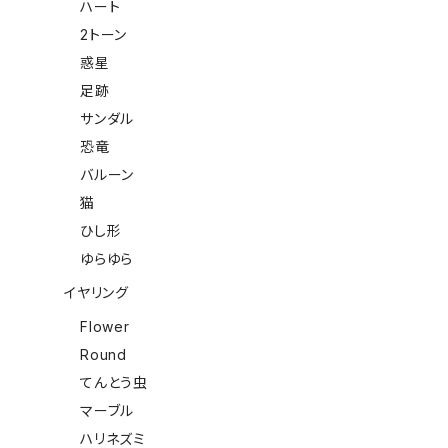
ハート
2トーン
惑星
足跡
サンダル
恐竜
バルーン
猫
ひし形
ゆらゆら
イヤリング
Flower
Round
てんとう虫
マーブル
ハリネズミ