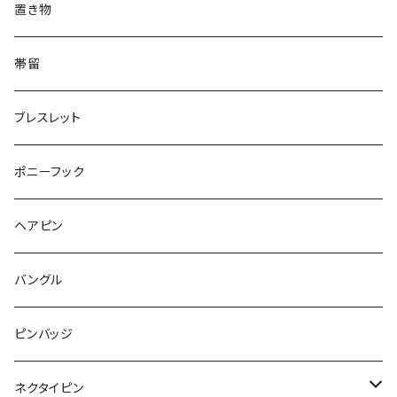
うさぎ
鏡
Pattern
Food
てんとう虫
置き物
てんとう虫
Square
ハリネズミ
鳥
パンダ
Pattern
house
Pattern
animal
帯留
pattern
Bubble
鳥
うさぎ
ウォンバット
マーメイド
bag
ガラス
lip
ブレスレット
カメラ
Animal
Triangle
クジラ
バンビ
雲
フルーツ
カメラ
フルーツ
ポニーフック
フルーツ
Pattern
食品
くま
チンチラ
さくらんぼ
月
てんとう虫
リボン
パン
ヘアピン
animal
Ⅼips
ガラス
コアラ
ハムスター
レモン
惑星
唐津土
野菜
ラリエット
ガラス
バングル
リボン
フルーツ
Animal
ハリネズミ
レッサーパンダ
みかん
星
lip
雲
モザイク
リボン
ピンバッジ
こいのぼり
リボン
カメオ
恐竜
ブタ
フルーツ
月
ハート
マーブル
ネクタイピン
マーブル
マーブル