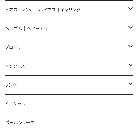
ピアス
ピアス｜ノンホールピアス｜イヤリング
イヤリング
ピアス
ヘアゴム｜ヘアーカフ
Flower
ノンホールピアス
ノンホールピアス
Flower
ブローチ
Dot
Flower
ヘアゴム
イヤリング
Round
Flower
ネックレス
Round
Dot
Flower
ブローチ
Square
Animal
Flower
リング
Oval
Round
Round
猫
ネックレス
てんとう虫
Lips
Animal
Flower
イニシャル
Triangle
Oval
てんとう虫
犬
リング
Animal
鏡
てんとう虫
Round
パールシリーズ
Square
Triangle
マーブル
パンダ