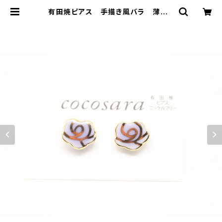
有田焼ピアス 手描き風バラ 薄紫 |
有田焼アクセサリー・陶器アクセサリ
ーショップ｜cocosara ココサラ｜
佐賀県有田町