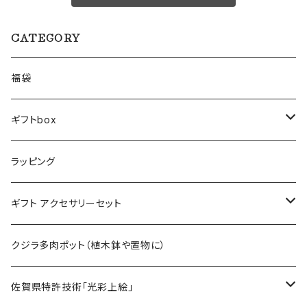
CATEGORY
福袋
ギフトbox
Lサイズ
ラッピング
Mサイズ
ギフト アクセサリーセット
Sサイズ
flower
クジラ多肉ポット（植木鉢や置物に）
メンズ ギフトセット
佐賀県特許技術「光彩上絵」