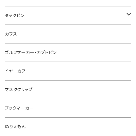
ハート
ユニコーン
ナマケモノ
惑星
アイスクリーム
こいのぼり
アルファベット
鳥
結び
タックピン
カメオ
こいのぼり
ハロウィン
リス
カワウソ
星
星
マーブル
カメラ
ハロウィン
星
スクエア
結び
カフス
てんとう虫
カモフラージュ
羊
ラッコ
鳥
鳥
音楽
音楽
紐
アルファベット
ゴルフマーカー・カブトピン
square
牛
ネコ
Bubble
食品
バイオリン
天使
カメオ
カメオ
鳥
ハロウィン
イヤーカフ
カメ
食品
ガラス
ピアノ
リボン
イルカ
ハート
バルーン
バルーン
カメオ
マスククリップ
ガラス
星
Bubble
カエル
モザイク
マーメイド
マーブル
2トーン
ブックマーカー
Lips
アルファベット
pattern
ブタ
パン
メガネ
カモフラージュ
ハート
ぬりえもん