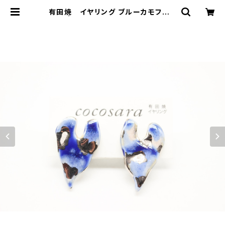
有田焼 イヤリング ブルーカモフラハ
ート | 有田焼アクセサリー・陶器アク
セサリーショップ｜cocosara ココ
サラ｜佐賀県有田町