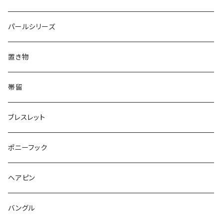
Triangle
Oval
てんとう虫
犬
リング
Animal
鏡
てんとう虫
Round
パールシリーズ
Square
Triangle
マーブル
パンダ
うさぎ
鏡
Pattern
Food
てんとう虫
置き物
てんとう虫
Square
ハリネズミ
鳥
パンダ
Pattern
house
Pattern
animal
帯留
pattern
Bubble
鳥
うさぎ
ウォンバット
マーメイド
bag
ガラス
lip
ブレスレット
カメラ
Animal
Triangle
クジラ
バンビ
雲
フルーツ
カメラ
フルーツ
ポニーフック
フルーツ
Pattern
食品
くま
チンチラ
さくらんぼ
月
てんとう虫
リボン
パン
ヘアピン
animal
Ⅼips
ガラス
コアラ
ハムスター
レモン
惑星
唐津土
野菜
ラリエット
ガラス
バングル
リボン
フルーツ
Animal
ハリネズミ