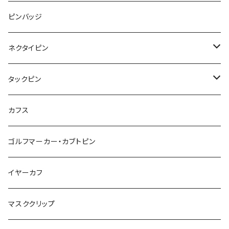
レッサーパンダ
みかん
星
lip
雲
モザイク
リボン
ピンバッジ
こいのぼり
リボン
カメオ
恐竜
ブタ
フルーツ
月
ハート
マーブル
ネクタイピン
マーブル
マーブル
ハート
ユニコーン
ナマケモノ
惑星
アイスクリーム
こいのぼり
アルファベット
鳥
結び
タックピン
カメオ
こいのぼり
ハロウィン
リス
カワウソ
星
星
マーブル
カメラ
ハロウィン
星
スクエア
結び
カフス
てんとう虫
カモフラージュ
羊
ラッコ
鳥
鳥
音楽
音楽
紐
アルファベット
ゴルフマーカー・カブトピン
square
牛
ネコ
Bubble
食品
バイオリン
天使
カメオ
カメオ
鳥
ハロウィン
イヤーカフ
カメ
食品
ガラス
ピアノ
リボン
イルカ
ハート
バルーン
バルーン
カメオ
マスククリップ
ガラス
星