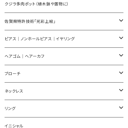
Sサイズ
flower
クジラ多肉ポット（植木鉢や置物に）
メンズ ギフトセット
佐賀県特許技術「光彩上絵」
ピアス
ピアス｜ノンホールピアス｜イヤリング
イヤリング
ピアス
ヘアゴム｜ヘアーカフ
Flower
ノンホールピアス
ノンホールピアス
Flower
ブローチ
Dot
Flower
ヘアゴム
イヤリング
Round
Flower
ネックレス
Round
Dot
Flower
ブローチ
Square
Animal
Flower
リング
Oval
Round
Round
猫
ネックレス
てんとう虫
Lips
Animal
Flower
イニシャル