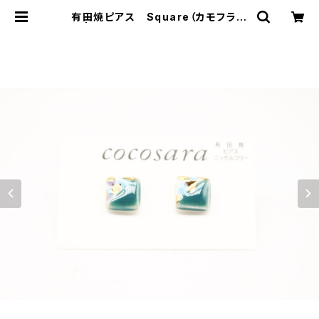
有田焼ピアス Square（カモフラ）1
0 | 有田焼アクセサリー・陶器アクセ
サリーショップ｜cocosara ココサ
ラ｜佐賀県有田町