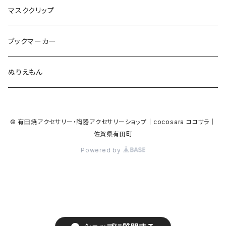
食品
ガラス
ピアノ
リボン
イルカ
ハート
バルーン
バルーン
カメオ
マスククリップ
ガラス
星
Bubble
カエル
モザイク
マーメイド
マーブル
2トーン
ブックマーカー
Lips
アルファベット
pattern
ブタ
パン
メガネ
カモフラージュ
ハート
ぬりえもん
アルファベット
ハロウィン
Dot
チーター
モロッカン
リボン
サンダル
カモフラージュ・モザイク
ハロウィン
カメラ
カメラ
© 有田焼アクセサリー・陶器アクセサリーショップ｜cocosara ココサラ｜
ラッコ
バタフライ
お菓子
スクエア
Bubble
佐賀県有田町
音楽
音楽
Powered by
貝殻
アザラシ
キャンディー
野菜
目玉焼き
食品
house
house
サンダル
ナマケモノ
パン
トライアングル
天使
ビーチサンダル
ハート
ハート
星
ゴリラ
アイス
ハロウィン
ハロウィン
恐竜