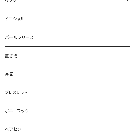
ブローチ
Square
Animal
Flower
リング
Oval
Round
Round
猫
ネックレス
てんとう虫
Lips
Animal
Flower
イニシャル
Triangle
Oval
てんとう虫
犬
リング
Animal
鏡
てんとう虫
Round
パールシリーズ
Square
Triangle
マーブル
パンダ
うさぎ
鏡
Pattern
Food
てんとう虫
置き物
てんとう虫
Square
ハリネズミ
鳥
パンダ
Pattern
house
Pattern
animal
帯留
pattern
Bubble
鳥
うさぎ
ウォンバット
マーメイド
bag
ガラス
lip
ブレスレット
カメラ
Animal
Triangle
クジラ
バンビ
雲
フルーツ
カメラ
フルーツ
ポニーフック
フルーツ
Pattern
食品
くま
チンチラ
さくらんぼ
月
てんとう虫
リボン
パン
ヘアピン
animal