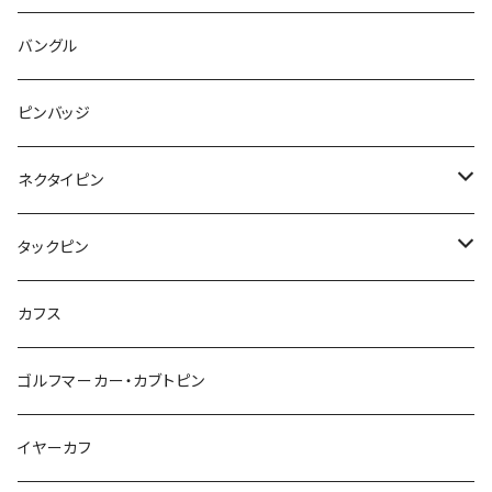
Ⅼips
ガラス
コアラ
ハムスター
レモン
惑星
唐津土
野菜
ラリエット
ガラス
バングル
リボン
フルーツ
Animal
ハリネズミ
レッサーパンダ
みかん
星
lip
雲
モザイク
リボン
ピンバッジ
こいのぼり
リボン
カメオ
恐竜
ブタ
フルーツ
月
ハート
マーブル
ネクタイピン
マーブル
マーブル
ハート
ユニコーン
ナマケモノ
惑星
アイスクリーム
こいのぼり
アルファベット
鳥
結び
タックピン
カメオ
こいのぼり
ハロウィン
リス
カワウソ
星
星
マーブル
カメラ
ハロウィン
星
スクエア
結び
カフス
てんとう虫
カモフラージュ
羊
ラッコ
鳥
鳥
音楽
音楽
紐
アルファベット
ゴルフマーカー・カブトピン
square
牛
ネコ
Bubble
食品
バイオリン
天使
カメオ
カメオ
鳥
ハロウィン
イヤーカフ
カメ