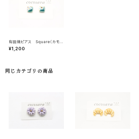
有田焼ピアス Square（カモフ
ラ）10
¥1,200
同じカテゴリの商品