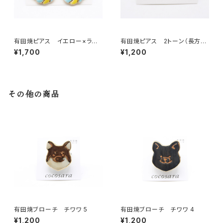
有田焼ピアス イエロー×ライト
有田焼ピアス 2トーン（長方
ブルーリング
形）8
¥1,700
¥1,200
その他の商品
有田焼ブローチ チワワ 5
有田焼ブローチ チワワ 4
¥1,200
¥1,200