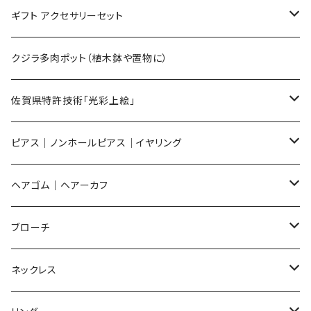
Mサイズ
ギフト アクセサリーセット
Sサイズ
flower
クジラ多肉ポット（植木鉢や置物に）
メンズ ギフトセット
佐賀県特許技術「光彩上絵」
ピアス
ピアス｜ノンホールピアス｜イヤリング
イヤリング
ピアス
ヘアゴム｜ヘアーカフ
Flower
ノンホールピアス
ノンホールピアス
Flower
ブローチ
Dot
Flower
ヘアゴム
イヤリング
Round
Flower
ネックレス
Round
Dot
Flower