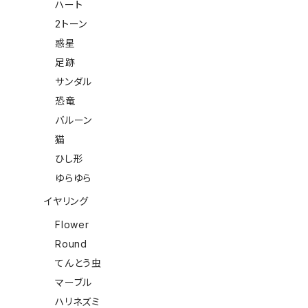
ハート
2トーン
惑星
足跡
サンダル
恐竜
バルーン
猫
ひし形
ゆらゆら
イヤリング
Flower
Round
てんとう虫
マーブル
ハリネズミ