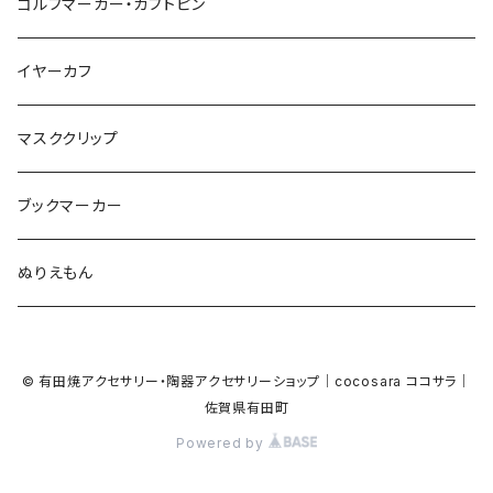
鳥
音楽
音楽
紐
アルファベット
ゴルフマーカー・カブトピン
square
牛
ネコ
Bubble
食品
バイオリン
天使
カメオ
カメオ
鳥
ハロウィン
イヤーカフ
カメ
食品
ガラス
ピアノ
リボン
イルカ
ハート
バルーン
バルーン
カメオ
マスククリップ
ガラス
星
Bubble
カエル
モザイク
マーメイド
マーブル
2トーン
ブックマーカー
Lips
アルファベット
pattern
ブタ
パン
メガネ
カモフラージュ
ハート
ぬりえもん
アルファベット
ハロウィン
Dot
チーター
モロッカン
リボン
サンダル
カモフラージュ・モザイク
ハロウィン
カメラ
カメラ
© 有田焼アクセサリー・陶器アクセサリーショップ｜cocosara ココサラ｜
ラッコ
バタフライ
お菓子
スクエア
Bubble
佐賀県有田町
音楽
音楽
Powered by
貝殻
アザラシ
キャンディー
野菜
目玉焼き
食品