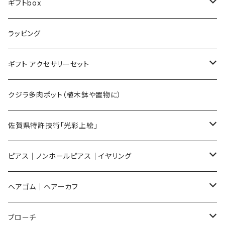
ギフトbox
Lサイズ
ラッピング
Mサイズ
ギフト アクセサリーセット
Sサイズ
flower
クジラ多肉ポット（植木鉢や置物に）
メンズ ギフトセット
佐賀県特許技術「光彩上絵」
ピアス
ピアス｜ノンホールピアス｜イヤリング
イヤリング
ピアス
ヘアゴム｜ヘアーカフ
Flower
ノンホールピアス
ノンホールピアス
Flower
ブローチ