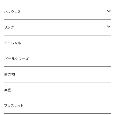
Dot
Flower
ヘアゴム
イヤリング
Round
Flower
ネックレス
Round
Dot
Flower
ブローチ
Square
Animal
Flower
リング
Oval
Round
Round
猫
ネックレス
てんとう虫
Lips
Animal
Flower
イニシャル
Triangle
Oval
てんとう虫
犬
リング
Animal
鏡
てんとう虫
Round
パールシリーズ
Square
Triangle
マーブル
パンダ
うさぎ
鏡
Pattern
Food
てんとう虫
置き物
てんとう虫
Square
ハリネズミ
鳥
パンダ
Pattern
house
Pattern
animal
帯留
pattern
Bubble
鳥
うさぎ
ウォンバット
マーメイド
bag
ガラス
lip
ブレスレット
カメラ
Animal
Triangle