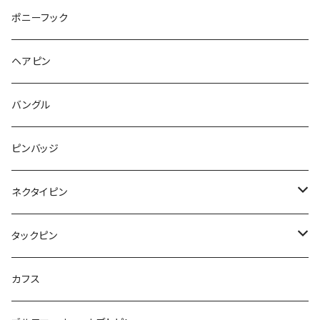
クジラ
バンビ
雲
フルーツ
カメラ
フルーツ
ポニーフック
フルーツ
Pattern
食品
くま
チンチラ
さくらんぼ
月
てんとう虫
リボン
パン
ヘアピン
animal
Ⅼips
ガラス
コアラ
ハムスター
レモン
惑星
唐津土
野菜
ラリエット
ガラス
バングル
リボン
フルーツ
Animal
ハリネズミ
レッサーパンダ
みかん
星
lip
雲
モザイク
リボン
ピンバッジ
こいのぼり
リボン
カメオ
恐竜
ブタ
フルーツ
月
ハート
マーブル
ネクタイピン
マーブル
マーブル
ハート
ユニコーン
ナマケモノ
惑星
アイスクリーム
こいのぼり
アルファベット
鳥
結び
タックピン
カメオ
こいのぼり
ハロウィン
リス
カワウソ
星
星
マーブル
カメラ
ハロウィン
星
スクエア
結び
カフス
てんとう虫
カモフラージュ
羊
ラッコ
鳥