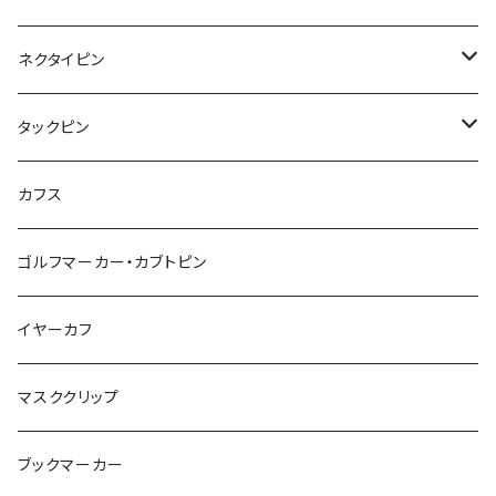
こいのぼり
リボン
カメオ
恐竜
ブタ
フルーツ
月
ハート
マーブル
ネクタイピン
マーブル
マーブル
ハート
ユニコーン
ナマケモノ
惑星
アイスクリーム
こいのぼり
アルファベット
鳥
結び
タックピン
カメオ
こいのぼり
ハロウィン
リス
カワウソ
星
星
マーブル
カメラ
ハロウィン
星
スクエア
結び
カフス
てんとう虫
カモフラージュ
羊
ラッコ
鳥
鳥
音楽
音楽
紐
アルファベット
ゴルフマーカー・カブトピン
square
牛
ネコ
Bubble
食品
バイオリン
天使
カメオ
カメオ
鳥
ハロウィン
イヤーカフ
カメ
食品
ガラス
ピアノ
リボン
イルカ
ハート
バルーン
バルーン
カメオ
マスククリップ
ガラス
星
Bubble
カエル
モザイク
マーメイド
マーブル
2トーン
ブックマーカー