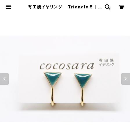
有田焼イヤリング Triangle 5 | 有
田焼アクセサリー・陶器アクセサリー
ショップ｜cocosara ココサラ｜佐
賀県有田町