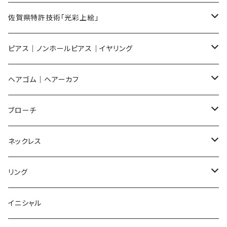
メンズ ギフトセット
佐賀県特許技術「光彩上絵」
ピアス
ピアス｜ノンホールピアス｜イヤリング
イヤリング
ピアス
ヘアゴム｜ヘアーカフ
Flower
ノンホールピアス
ノンホールピアス
Flower
ブローチ
Dot
Flower
ヘアゴム
イヤリング
Round
Flower
ネックレス
Round
Dot
Flower
ブローチ
Square
Animal
Flower
リング
Oval
Round
Round
猫
ネックレス
てんとう虫
Lips
Animal
Flower
イニシャル
Triangle
Oval