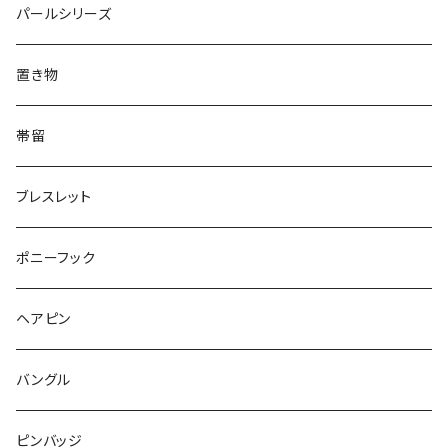
てんとう虫
犬
リング
Animal
鏡
てんとう虫
Round
パールシリーズ
Square
Triangle
マーブル
パンダ
うさぎ
鏡
Pattern
Food
てんとう虫
置き物
てんとう虫
Square
ハリネズミ
鳥
パンダ
Pattern
house
Pattern
animal
帯留
pattern
Bubble
鳥
うさぎ
ウォンバット
マーメイド
bag
ガラス
lip
ブレスレット
カメラ
Animal
Triangle
クジラ
バンビ
雲
フルーツ
カメラ
フルーツ
ポニーフック
フルーツ
Pattern
食品
くま
チンチラ
さくらんぼ
月
てんとう虫
リボン
パン
ヘアピン
animal
Ⅼips
ガラス
コアラ
ハムスター
レモン
惑星
唐津土
野菜
ラリエット
ガラス
バングル
リボン
フルーツ
Animal
ハリネズミ
レッサーパンダ
みかん
星
lip
雲
モザイク
リボン
ピンバッジ