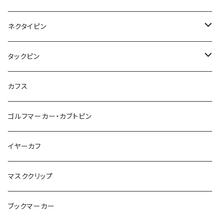
こいのぼり
リボン
カメオ
恐竜
ブタ
フルーツ
月
ハート
マーブル
ネクタイピン
マーブル
マーブル
ハート
ユニコーン
ナマケモノ
惑星
アイスクリーム
こいのぼり
アルファベット
鳥
結び
タックピン
カメオ
こいのぼり
ハロウィン
リス
カワウソ
星
星
マーブル
カメラ
ハロウィン
星
スクエア
結び
カフス
てんとう虫
カモフラージュ
羊
ラッコ
鳥
鳥
音楽
音楽
紐
アルファベット
ゴルフマーカー・カブトピン
square
牛
ネコ
Bubble
食品
バイオリン
天使
カメオ
カメオ
鳥
ハロウィン
イヤーカフ
カメ
食品
ガラス
ピアノ
リボン
イルカ
ハート
バルーン
バルーン
カメオ
マスククリップ
ガラス
星
Bubble
カエル
モザイク
マーメイド
マーブル
2トーン
ブックマーカー