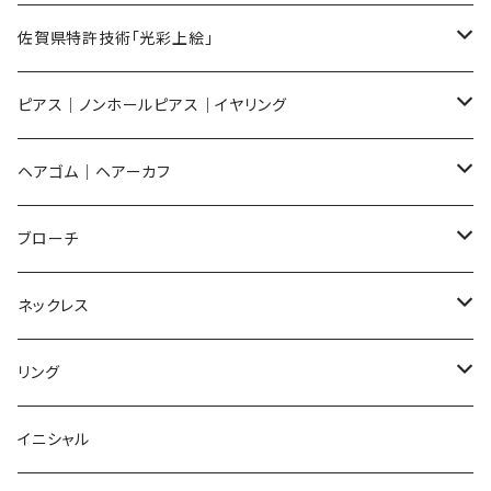
メンズ ギフトセット
佐賀県特許技術「光彩上絵」
ピアス
ピアス｜ノンホールピアス｜イヤリング
イヤリング
ピアス
ヘアゴム｜ヘアーカフ
Flower
ノンホールピアス
ノンホールピアス
Flower
ブローチ
Dot
Flower
ヘアゴム
イヤリング
Round
Flower
ネックレス
Round
Dot
Flower
ブローチ
Square
Animal
Flower
リング
Oval
Round
Round
猫
ネックレス
てんとう虫
Lips
Animal
Flower
イニシャル
Triangle
Oval