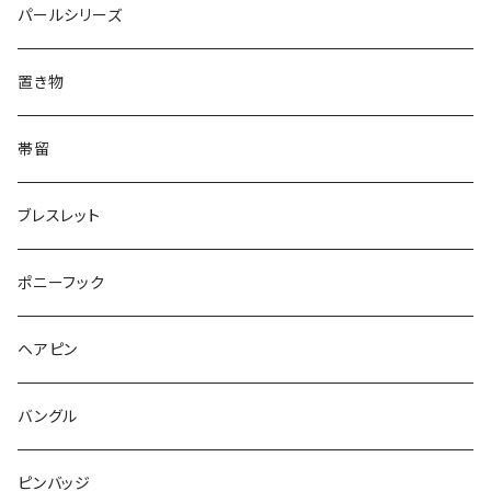
てんとう虫
犬
リング
Animal
鏡
てんとう虫
Round
パールシリーズ
Square
Triangle
マーブル
パンダ
うさぎ
鏡
Pattern
Food
てんとう虫
置き物
てんとう虫
Square
ハリネズミ
鳥
パンダ
Pattern
house
Pattern
animal
帯留
pattern
Bubble
鳥
うさぎ
ウォンバット
マーメイド
bag
ガラス
lip
ブレスレット
カメラ
Animal
Triangle
クジラ
バンビ
雲
フルーツ
カメラ
フルーツ
ポニーフック
フルーツ
Pattern
食品
くま
チンチラ
さくらんぼ
月
てんとう虫
リボン
パン
ヘアピン
animal
Ⅼips
ガラス
コアラ
ハムスター
レモン
惑星
唐津土
野菜
ラリエット
ガラス
バングル
リボン
フルーツ
Animal
ハリネズミ
レッサーパンダ
みかん
星
lip
雲
モザイク
リボン
ピンバッジ