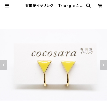
有田焼イヤリング Triangle 4 |
有田焼アクセサリー・陶器アクセサリ
ーショップ｜cocosara ココサラ｜
佐賀県有田町