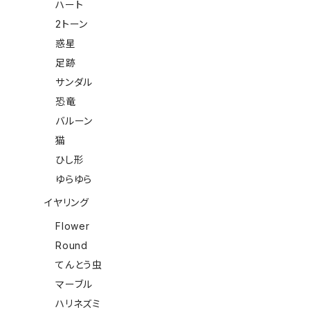
ハート
2トーン
惑星
足跡
サンダル
恐竜
バルーン
猫
ひし形
ゆらゆら
イヤリング
Flower
Round
てんとう虫
マーブル
ハリネズミ