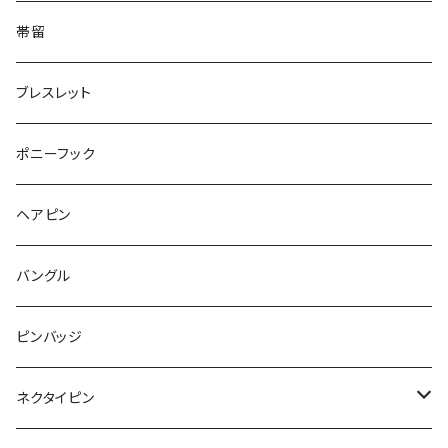
てんとう虫
Square
ハリネズミ
鳥
パンダ
Pattern
house
Pattern
animal
帯留
pattern
Bubble
鳥
うさぎ
ウォンバット
マーメイド
bag
ガラス
lip
ブレスレット
カメラ
Animal
Triangle
クジラ
バンビ
雲
フルーツ
カメラ
フルーツ
ポニーフック
フルーツ
Pattern
食品
くま
チンチラ
さくらんぼ
月
てんとう虫
リボン
パン
ヘアピン
animal
Ⅼips
ガラス
コアラ
ハムスター
レモン
惑星
唐津土
野菜
ラリエット
ガラス
バングル
リボン
フルーツ
Animal
ハリネズミ
レッサーパンダ
みかん
星
lip
雲
モザイク
リボン
ピンバッジ
こいのぼり
リボン
カメオ
恐竜
ブタ
フルーツ
月
ハート
マーブル
ネクタイピン
マーブル
マーブル
ハート
ユニコーン
ナマケモノ