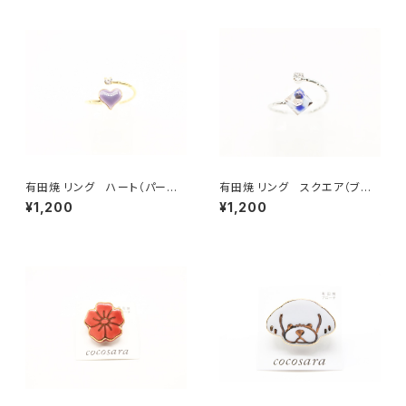
有田焼 リング ハート（パープ
有田焼 リング スクエア（ブル
ル）
ー）
¥1,200
¥1,200