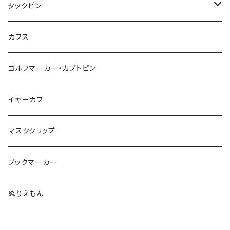
惑星
アイスクリーム
こいのぼり
アルファベット
鳥
結び
タックピン
カメオ
こいのぼり
ハロウィン
リス
カワウソ
星
星
マーブル
カメラ
ハロウィン
星
スクエア
結び
カフス
てんとう虫
カモフラージュ
羊
ラッコ
鳥
鳥
音楽
音楽
紐
アルファベット
ゴルフマーカー・カブトピン
square
牛
ネコ
Bubble
食品
バイオリン
天使
カメオ
カメオ
鳥
ハロウィン
イヤーカフ
カメ
食品
ガラス
ピアノ
リボン
イルカ
ハート
バルーン
バルーン
カメオ
マスククリップ
ガラス
星
Bubble
カエル
モザイク
マーメイド
マーブル
2トーン
ブックマーカー
Lips
アルファベット
pattern
ブタ
パン
メガネ
カモフラージュ
ハート
ぬりえもん
アルファベット
ハロウィン
Dot
チーター
モロッカン
リボン
サンダル
カモフラージュ・モザイク