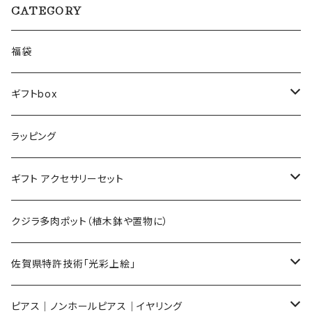
CATEGORY
福袋
ギフトbox
Lサイズ
ラッピング
Mサイズ
ギフト アクセサリーセット
Sサイズ
flower
クジラ多肉ポット（植木鉢や置物に）
メンズ ギフトセット
佐賀県特許技術「光彩上絵」
ピアス
ピアス｜ノンホールピアス｜イヤリング