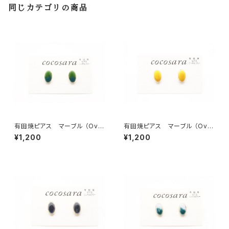
同じカテゴリの商品
有田焼ピアス マーブル （Ova
有田焼ピアス マーブル （Ova
l）9
l）8
¥1,200
¥1,200