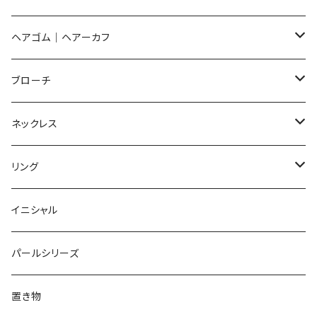
イヤリング
ピアス
ヘアゴム｜ヘアーカフ
Flower
ノンホールピアス
ノンホールピアス
Flower
ブローチ
Dot
Flower
ヘアゴム
イヤリング
Round
Flower
ネックレス
Round
Dot
Flower
ブローチ
Square
Animal
Flower
リング
Oval
Round
Round
猫
ネックレス
てんとう虫
Lips
Animal
Flower
イニシャル
Triangle
Oval
てんとう虫
犬
リング
Animal
鏡
てんとう虫
Round
パールシリーズ
Square
Triangle
マーブル
パンダ
うさぎ
鏡
Pattern
Food
てんとう虫
置き物