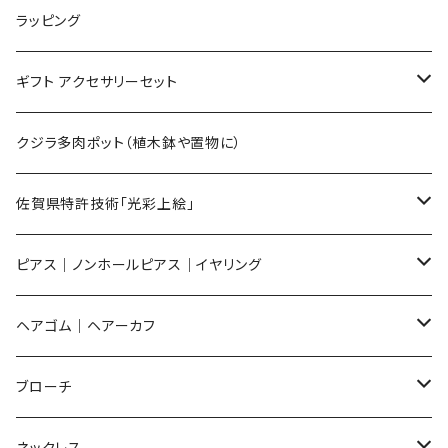
Lサイズ
ラッピング
Mサイズ
ギフト アクセサリーセット
Sサイズ
flower
クジラ多肉ポット（植木鉢や置物に）
メンズ ギフトセット
佐賀県特許技術「光彩上絵」
ピアス
ピアス｜ノンホールピアス｜イヤリング
イヤリング
ピアス
ヘアゴム｜ヘアーカフ
Flower
ノンホールピアス
ノンホールピアス
Flower
ブローチ
Dot
Flower
ヘアゴム
イヤリング
Round
Flower
ネックレス