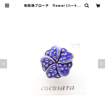
有田焼ブローチ flower（ハートの
花びら）1 | 有田焼アクセサリー・陶器
アクセサリーショップ｜cocosara
ココサラ｜佐賀県有田町