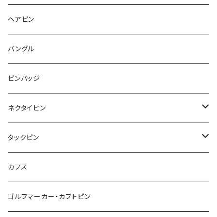
Pattern
食品
くま
チンチラ
さくらんぼ
月
てんとう虫
リボン
パン
ヘアピン
animal
Ⅼips
ガラス
コアラ
ハムスター
レモン
惑星
唐津土
野菜
ラリエット
ガラス
バングル
リボン
フルーツ
Animal
ハリネズミ
レッサーパンダ
みかん
星
lip
雲
モザイク
リボン
ピンバッジ
こいのぼり
リボン
カメオ
恐竜
ブタ
フルーツ
月
ハート
マーブル
ネクタイピン
マーブル
マーブル
ハート
ユニコーン
ナマケモノ
惑星
アイスクリーム
こいのぼり
アルファベット
鳥
結び
タックピン
カメオ
こいのぼり
ハロウィン
リス
カワウソ
星
星
マーブル
カメラ
ハロウィン
星
スクエア
結び
カフス
てんとう虫
カモフラージュ
羊
ラッコ
鳥
鳥
音楽
音楽
紐
アルファベット
ゴルフマーカー・カブトピン
square
牛
ネコ