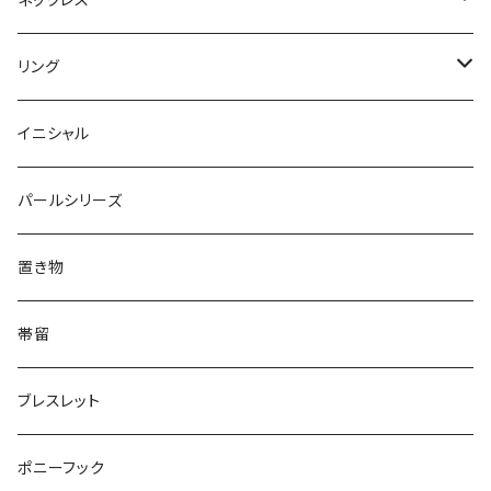
Round
Dot
Flower
ブローチ
Square
Animal
Flower
リング
Oval
Round
Round
猫
ネックレス
てんとう虫
Lips
Animal
Flower
イニシャル
Triangle
Oval
てんとう虫
犬
リング
Animal
鏡
てんとう虫
Round
パールシリーズ
Square
Triangle
マーブル
パンダ
うさぎ
鏡
Pattern
Food
てんとう虫
置き物
てんとう虫
Square
ハリネズミ
鳥
パンダ
Pattern
house
Pattern
animal
帯留
pattern
Bubble
鳥
うさぎ
ウォンバット
マーメイド
bag
ガラス
lip
ブレスレット
カメラ
Animal
Triangle
クジラ
バンビ
雲
フルーツ
カメラ
フルーツ
ポニーフック
フルーツ