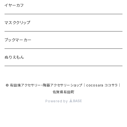
Bubble
食品
バイオリン
天使
カメオ
カメオ
鳥
ハロウィン
イヤーカフ
カメ
食品
ガラス
ピアノ
リボン
イルカ
ハート
バルーン
バルーン
カメオ
マスククリップ
ガラス
星
Bubble
カエル
モザイク
マーメイド
マーブル
2トーン
ブックマーカー
Lips
アルファベット
pattern
ブタ
パン
メガネ
カモフラージュ
ハート
ぬりえもん
アルファベット
ハロウィン
Dot
チーター
モロッカン
リボン
サンダル
カモフラージュ・モザイク
ハロウィン
カメラ
カメラ
© 有田焼アクセサリー・陶器アクセサリーショップ｜cocosara ココサラ｜
ラッコ
バタフライ
お菓子
スクエア
Bubble
佐賀県有田町
音楽
音楽
Powered by
貝殻
アザラシ
キャンディー
野菜
目玉焼き
食品
house
house
サンダル
ナマケモノ
パン
トライアングル
天使
ビーチサンダル