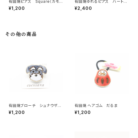
有田焼ピアス Square（カモフ
有田焼ゆれるピアス ハート
ラ）9
ピンク×カモフラージュ
¥1,200
¥2,400
その他の商品
有田焼ブローチ シュナウザー
有田焼 ヘアゴム だるま
（グレー×ゴールド）
¥1,200
¥1,200