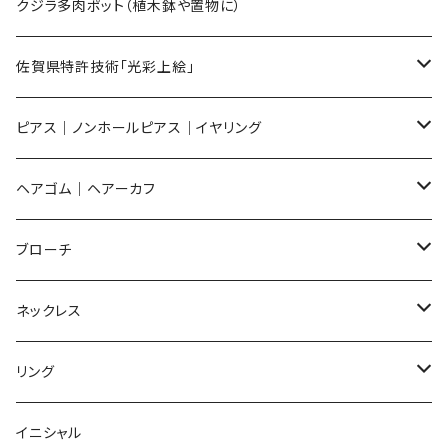
Sサイズ
flower
クジラ多肉ポット（植木鉢や置物に）
メンズ ギフトセット
佐賀県特許技術「光彩上絵」
ピアス
ピアス｜ノンホールピアス｜イヤリング
イヤリング
ピアス
ヘアゴム｜ヘアーカフ
Flower
ノンホールピアス
ノンホールピアス
Flower
ブローチ
Dot
Flower
ヘアゴム
イヤリング
Round
Flower
ネックレス
Round
Dot
Flower
ブローチ
Square
Animal
Flower
リング
Oval
Round
Round
猫
ネックレス
てんとう虫
Lips
Animal
Flower
イニシャル