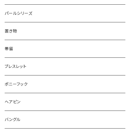
Triangle
Oval
てんとう虫
犬
リング
Animal
鏡
てんとう虫
Round
パールシリーズ
Square
Triangle
マーブル
パンダ
うさぎ
鏡
Pattern
Food
てんとう虫
置き物
てんとう虫
Square
ハリネズミ
鳥
パンダ
Pattern
house
Pattern
animal
帯留
pattern
Bubble
鳥
うさぎ
ウォンバット
マーメイド
bag
ガラス
lip
ブレスレット
カメラ
Animal
Triangle
クジラ
バンビ
雲
フルーツ
カメラ
フルーツ
ポニーフック
フルーツ
Pattern
食品
くま
チンチラ
さくらんぼ
月
てんとう虫
リボン
パン
ヘアピン
animal
Ⅼips
ガラス
コアラ
ハムスター
レモン
惑星
唐津土
野菜
ラリエット
ガラス
バングル
リボン
フルーツ
Animal
ハリネズミ
レッサーパンダ