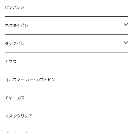
みかん
星
lip
雲
モザイク
リボン
ピンバッジ
こいのぼり
リボン
カメオ
恐竜
ブタ
フルーツ
月
ハート
マーブル
ネクタイピン
マーブル
マーブル
ハート
ユニコーン
ナマケモノ
惑星
アイスクリーム
こいのぼり
アルファベット
鳥
結び
タックピン
カメオ
こいのぼり
ハロウィン
リス
カワウソ
星
星
マーブル
カメラ
ハロウィン
星
スクエア
結び
カフス
てんとう虫
カモフラージュ
羊
ラッコ
鳥
鳥
音楽
音楽
紐
アルファベット
ゴルフマーカー・カブトピン
square
牛
ネコ
Bubble
食品
バイオリン
天使
カメオ
カメオ
鳥
ハロウィン
イヤーカフ
カメ
食品
ガラス
ピアノ
リボン
イルカ
ハート
バルーン
バルーン
カメオ
マスククリップ
ガラス
星
Bubble
カエル