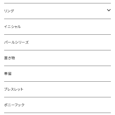
Round
Dot
Flower
ブローチ
Square
Animal
Flower
リング
Oval
Round
Round
猫
ネックレス
てんとう虫
Lips
Animal
Flower
イニシャル
Triangle
Oval
てんとう虫
犬
リング
Animal
鏡
てんとう虫
Round
パールシリーズ
Square
Triangle
マーブル
パンダ
うさぎ
鏡
Pattern
Food
てんとう虫
置き物
てんとう虫
Square
ハリネズミ
鳥
パンダ
Pattern
house
Pattern
animal
帯留
pattern
Bubble
鳥
うさぎ
ウォンバット
マーメイド
bag
ガラス
lip
ブレスレット
カメラ
Animal
Triangle
クジラ
バンビ
雲
フルーツ
カメラ
フルーツ
ポニーフック
フルーツ
Pattern
食品
くま