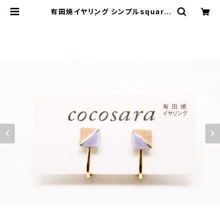
有田焼イヤリング シンプルsquare
（2トーン）4 | 有田焼アクセサリー・
陶器アクセサリーショップ｜cocosa
ra ココサラ｜佐賀県有田町