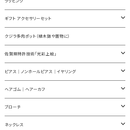
Lサイズ
ラッピング
Mサイズ
ギフト アクセサリーセット
Sサイズ
flower
クジラ多肉ポット（植木鉢や置物に）
メンズ ギフトセット
佐賀県特許技術「光彩上絵」
ピアス
ピアス｜ノンホールピアス｜イヤリング
イヤリング
ピアス
ヘアゴム｜ヘアーカフ
Flower
ノンホールピアス
ノンホールピアス
Flower
ブローチ
Dot
Flower
ヘアゴム
イヤリング
Round
Flower
ネックレス