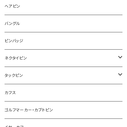
チンチラ
さくらんぼ
月
てんとう虫
リボン
パン
ヘアピン
animal
Ⅼips
ガラス
コアラ
ハムスター
レモン
惑星
唐津土
野菜
ラリエット
ガラス
バングル
リボン
フルーツ
Animal
ハリネズミ
レッサーパンダ
みかん
星
lip
雲
モザイク
リボン
ピンバッジ
こいのぼり
リボン
カメオ
恐竜
ブタ
フルーツ
月
ハート
マーブル
ネクタイピン
マーブル
マーブル
ハート
ユニコーン
ナマケモノ
惑星
アイスクリーム
こいのぼり
アルファベット
鳥
結び
タックピン
カメオ
こいのぼり
ハロウィン
リス
カワウソ
星
星
マーブル
カメラ
ハロウィン
星
スクエア
結び
カフス
てんとう虫
カモフラージュ
羊
ラッコ
鳥
鳥
音楽
音楽
紐
アルファベット
ゴルフマーカー・カブトピン
square
牛
ネコ
Bubble
食品
バイオリン
天使
カメオ
カメオ
鳥
ハロウィン