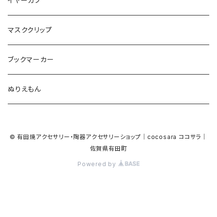
イヤーカフ
カメ
食品
ガラス
ピアノ
リボン
イルカ
ハート
バルーン
バルーン
カメオ
マスククリップ
ガラス
星
Bubble
カエル
モザイク
マーメイド
マーブル
2トーン
ブックマーカー
Lips
アルファベット
pattern
ブタ
パン
メガネ
カモフラージュ
ハート
ぬりえもん
アルファベット
ハロウィン
Dot
チーター
モロッカン
リボン
サンダル
カモフラージュ・モザイク
ハロウィン
カメラ
カメラ
© 有田焼アクセサリー・陶器アクセサリーショップ｜cocosara ココサラ｜
ラッコ
バタフライ
お菓子
スクエア
Bubble
佐賀県有田町
音楽
音楽
Powered by
貝殻
アザラシ
キャンディー
野菜
目玉焼き
食品
house
house
サンダル
ナマケモノ
パン
トライアングル
天使
ビーチサンダル
ハート