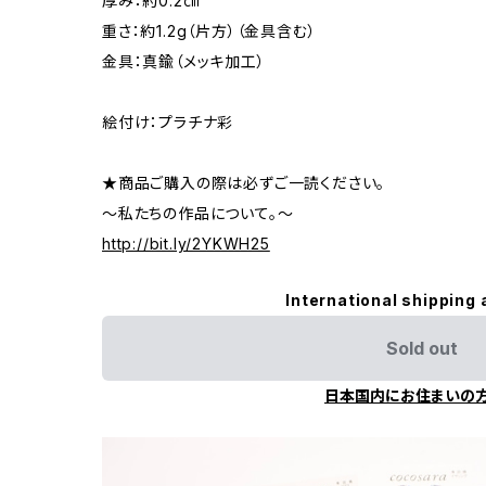
厚み：約0.2㎝
重さ：約1.2g（片方）（金具含む）
金具：真鍮（メッキ加工）
絵付け：プラチナ彩
★商品ご購入の際は必ずご一読ください。
～私たちの作品について。～
http://bit.ly/2YKWH25
International shipping 
Sold out
日本国内にお住まいの