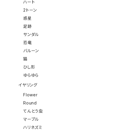
ハート
2トーン
惑星
足跡
サンダル
恐竜
バルーン
猫
ひし形
ゆらゆら
イヤリング
Flower
Round
てんとう虫
マーブル
ハリネズミ