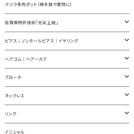
Sサイズ
flower
クジラ多肉ポット（植木鉢や置物に）
メンズ ギフトセット
佐賀県特許技術「光彩上絵」
ピアス
ピアス｜ノンホールピアス｜イヤリング
イヤリング
ピアス
ヘアゴム｜ヘアーカフ
Flower
ノンホールピアス
ノンホールピアス
Flower
ブローチ
Dot
Flower
ヘアゴム
イヤリング
Round
Flower
ネックレス
Round
Dot
Flower
ブローチ
Square
Animal
Flower
リング
Oval
Round
Round
猫
ネックレス
てんとう虫
Lips
Animal
Flower
イニシャル