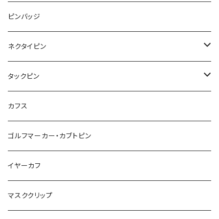
レッサーパンダ
みかん
星
lip
雲
モザイク
リボン
ピンバッジ
こいのぼり
リボン
カメオ
恐竜
ブタ
フルーツ
月
ハート
マーブル
ネクタイピン
マーブル
マーブル
ハート
ユニコーン
ナマケモノ
惑星
アイスクリーム
こいのぼり
アルファベット
鳥
結び
タックピン
カメオ
こいのぼり
ハロウィン
リス
カワウソ
星
星
マーブル
カメラ
ハロウィン
星
スクエア
結び
カフス
てんとう虫
カモフラージュ
羊
ラッコ
鳥
鳥
音楽
音楽
紐
アルファベット
ゴルフマーカー・カブトピン
square
牛
ネコ
Bubble
食品
バイオリン
天使
カメオ
カメオ
鳥
ハロウィン
イヤーカフ
カメ
食品
ガラス
ピアノ
リボン
イルカ
ハート
バルーン
バルーン
カメオ
マスククリップ
ガラス
星