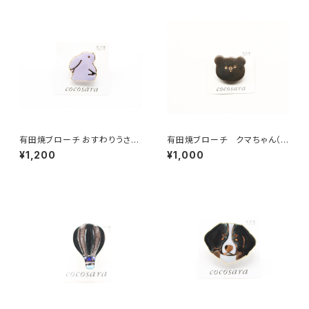
有田焼ブローチ おすわりうさぎ
有田焼ブローチ クマちゃん（ク
（紫）
ロ）
¥1,200
¥1,000