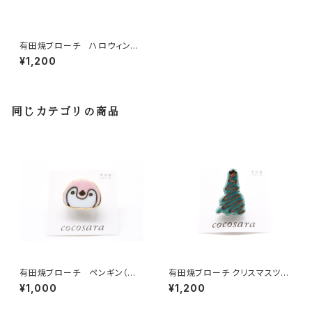
有田焼ブローチ ハロウィン
クマ 黒
¥1,200
同じカテゴリの商品
有田焼ブローチ ペンギン（ピ
有田焼ブローチ クリスマスツリ
ンク）
ー 4
¥1,000
¥1,200