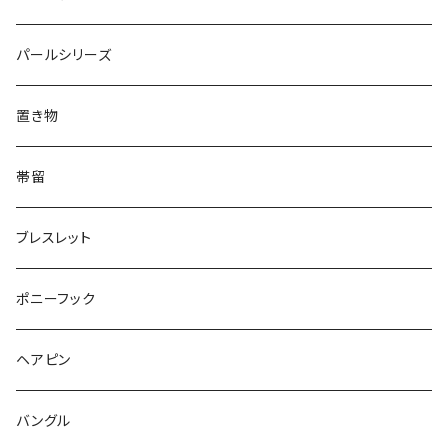
Triangle
Oval
てんとう虫
犬
リング
Animal
鏡
てんとう虫
Round
パールシリーズ
Square
Triangle
マーブル
パンダ
うさぎ
鏡
Pattern
Food
てんとう虫
置き物
てんとう虫
Square
ハリネズミ
鳥
パンダ
Pattern
house
Pattern
animal
帯留
pattern
Bubble
鳥
うさぎ
ウォンバット
マーメイド
bag
ガラス
lip
ブレスレット
カメラ
Animal
Triangle
クジラ
バンビ
雲
フルーツ
カメラ
フルーツ
ポニーフック
フルーツ
Pattern
食品
くま
チンチラ
さくらんぼ
月
てんとう虫
リボン
パン
ヘアピン
animal
Ⅼips
ガラス
コアラ
ハムスター
レモン
惑星
唐津土
野菜
ラリエット
ガラス
バングル
リボン
フルーツ
Animal
ハリネズミ