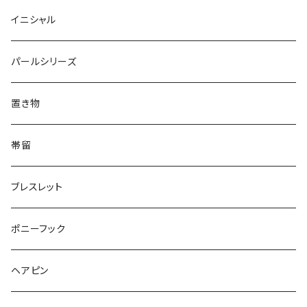
Oval
Round
Round
猫
ネックレス
てんとう虫
Lips
Animal
Flower
イニシャル
Triangle
Oval
てんとう虫
犬
リング
Animal
鏡
てんとう虫
Round
パールシリーズ
Square
Triangle
マーブル
パンダ
うさぎ
鏡
Pattern
Food
てんとう虫
置き物
てんとう虫
Square
ハリネズミ
鳥
パンダ
Pattern
house
Pattern
animal
帯留
pattern
Bubble
鳥
うさぎ
ウォンバット
マーメイド
bag
ガラス
lip
ブレスレット
カメラ
Animal
Triangle
クジラ
バンビ
雲
フルーツ
カメラ
フルーツ
ポニーフック
フルーツ
Pattern
食品
くま
チンチラ
さくらんぼ
月
てんとう虫
リボン
パン
ヘアピン
animal
Ⅼips
ガラス
コアラ
ハムスター
レモン