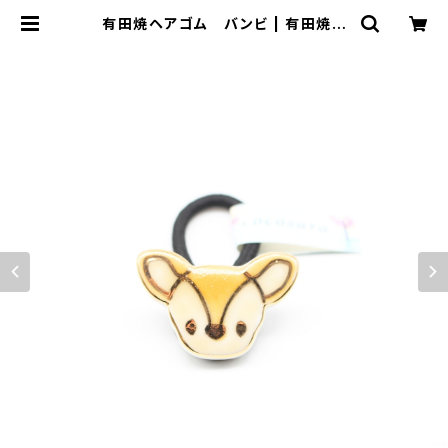
有田焼ヘアゴム バンビ | 有田焼ア
クセサリー・陶器アクセサリーショップ
｜cocosara ココサラ｜佐賀県有田
町