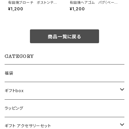
有田焼ブローチ ボストンテリ
有田焼ヘアゴム パグ（ベージ
ア 1
ュ× ブラック×ゴールド）
¥1,200
¥1,200
商品一覧に戻る
CATEGORY
福袋
ギフトbox
Lサイズ
ラッピング
Mサイズ
ギフト アクセサリーセット