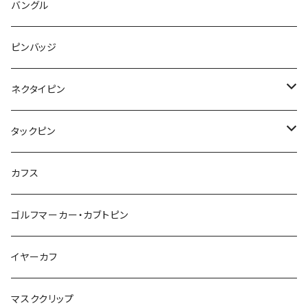
惑星
唐津土
野菜
ラリエット
ガラス
バングル
リボン
フルーツ
Animal
ハリネズミ
レッサーパンダ
みかん
星
lip
雲
モザイク
リボン
ピンバッジ
こいのぼり
リボン
カメオ
恐竜
ブタ
フルーツ
月
ハート
マーブル
ネクタイピン
マーブル
マーブル
ハート
ユニコーン
ナマケモノ
惑星
アイスクリーム
こいのぼり
アルファベット
鳥
結び
タックピン
カメオ
こいのぼり
ハロウィン
リス
カワウソ
星
星
マーブル
カメラ
ハロウィン
星
スクエア
結び
カフス
てんとう虫
カモフラージュ
羊
ラッコ
鳥
鳥
音楽
音楽
紐
アルファベット
ゴルフマーカー・カブトピン
square
牛
ネコ
Bubble
食品
バイオリン
天使
カメオ
カメオ
鳥
ハロウィン
イヤーカフ
カメ
食品
ガラス
ピアノ
リボン
イルカ
ハート
バルーン
バルーン
カメオ
マスククリップ