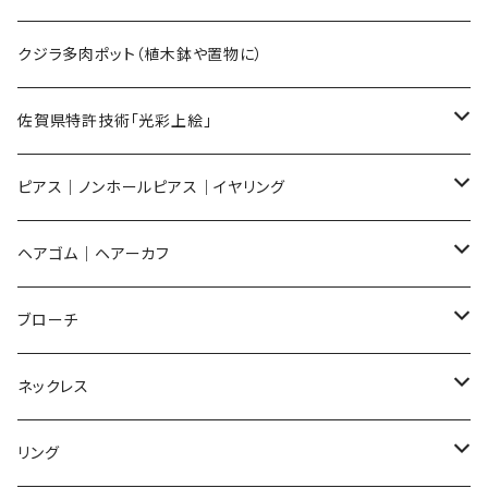
Sサイズ
flower
クジラ多肉ポット（植木鉢や置物に）
メンズ ギフトセット
佐賀県特許技術「光彩上絵」
ピアス
ピアス｜ノンホールピアス｜イヤリング
イヤリング
ピアス
ヘアゴム｜ヘアーカフ
Flower
ノンホールピアス
ノンホールピアス
Flower
ブローチ
Dot
Flower
ヘアゴム
イヤリング
Round
Flower
ネックレス
Round
Dot
Flower
ブローチ
Square
Animal
Flower
リング