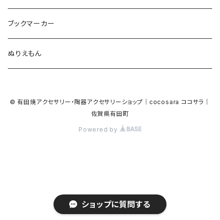
ガラス
星
Bubble
カエル
モザイク
マーメイド
マーブル
2トーン
ブックマーカー
Lips
アルファベット
pattern
ブタ
パン
メガネ
カモフラージュ
ハート
ぬりえもん
アルファベット
ハロウィン
Dot
チーター
モロッカン
リボン
サンダル
カモフラージュ・モザイク
ハロウィン
カメラ
カメラ
© 有田焼アクセサリー・陶器アクセサリーショップ｜cocosara ココサラ｜
ラッコ
バタフライ
お菓子
スクエア
Bubble
佐賀県有田町
音楽
音楽
Powered by
貝殻
アザラシ
キャンディー
野菜
目玉焼き
食品
house
house
サンダル
ナマケモノ
パン
トライアングル
天使
ビーチサンダル
ハート
ハート
星
ゴリラ
アイス
ハロウィン
ハロウィン
恐竜
ショップに質問する
貝殻
2トーン
フルーツ
チンチラ