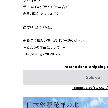
厚み：約0.2㎝
重さ：約1.4g（片方）（金具含む）
金具：真鍮（メッキ加工）
絵付け：金彩（純金）
★商品ご購入の際は必ずご一読ください。
～私たちの作品について。～
http://bit.ly/2YKWH25
International shipping 
Sold out
日本国内にお住まいの