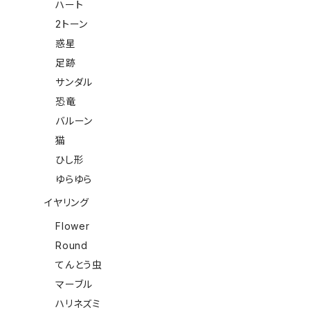
ハート
2トーン
惑星
足跡
サンダル
恐竜
バルーン
猫
ひし形
ゆらゆら
イヤリング
Flower
Round
てんとう虫
マーブル
ハリネズミ