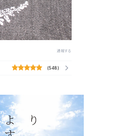
通報する
(548)