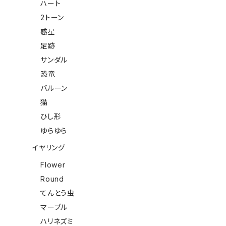
ハート
2トーン
惑星
足跡
サンダル
恐竜
バルーン
猫
ひし形
ゆらゆら
イヤリング
Flower
Round
てんとう虫
マーブル
ハリネズミ