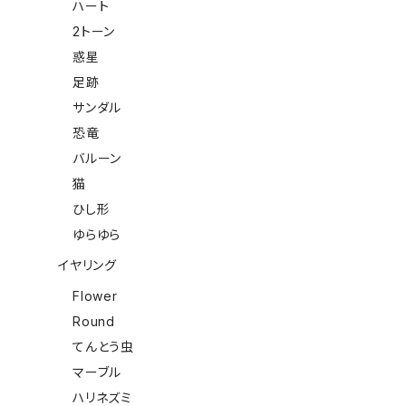
ハート
2トーン
惑星
足跡
サンダル
恐竜
バルーン
猫
ひし形
ゆらゆら
イヤリング
Flower
Round
てんとう虫
マーブル
ハリネズミ