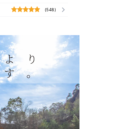
(548)