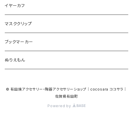
Bubble
食品
バイオリン
天使
カメオ
カメオ
鳥
ハロウィン
イヤーカフ
カメ
食品
ガラス
ピアノ
リボン
イルカ
ハート
バルーン
バルーン
カメオ
マスククリップ
ガラス
星
Bubble
カエル
モザイク
マーメイド
マーブル
2トーン
ブックマーカー
Lips
アルファベット
pattern
ブタ
パン
メガネ
カモフラージュ
ハート
ぬりえもん
アルファベット
ハロウィン
Dot
チーター
モロッカン
リボン
サンダル
カモフラージュ・モザイク
ハロウィン
カメラ
カメラ
© 有田焼アクセサリー・陶器アクセサリーショップ｜cocosara ココサラ｜
ラッコ
バタフライ
お菓子
スクエア
Bubble
佐賀県有田町
音楽
音楽
Powered by
貝殻
アザラシ
キャンディー
野菜
目玉焼き
食品
house
house
サンダル
ナマケモノ
パン
トライアングル
天使
ビーチサンダル