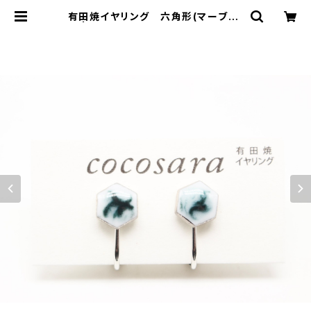
有田焼イヤリング 六角形(マーブル)
3 | 有田焼アクセサリー・陶器アクセ
サリーショップ｜cocosara ココサ
ラ｜佐賀県有田町