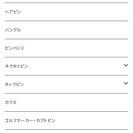
Pattern
食品
くま
チンチラ
さくらんぼ
月
てんとう虫
リボン
パン
ヘアピン
animal
Ⅼips
ガラス
コアラ
ハムスター
レモン
惑星
唐津土
野菜
ラリエット
ガラス
バングル
リボン
フルーツ
Animal
ハリネズミ
レッサーパンダ
みかん
星
lip
雲
モザイク
リボン
ピンバッジ
こいのぼり
リボン
カメオ
恐竜
ブタ
フルーツ
月
ハート
マーブル
ネクタイピン
マーブル
マーブル
ハート
ユニコーン
ナマケモノ
惑星
アイスクリーム
こいのぼり
アルファベット
鳥
結び
タックピン
カメオ
こいのぼり
ハロウィン
リス
カワウソ
星
星
マーブル
カメラ
ハロウィン
星
スクエア
結び
カフス
てんとう虫
カモフラージュ
羊
ラッコ
鳥
鳥
音楽
音楽
紐
アルファベット
ゴルフマーカー・カブトピン
square
牛
ネコ