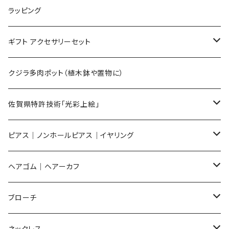
Lサイズ
ラッピング
Mサイズ
ギフト アクセサリーセット
Sサイズ
flower
クジラ多肉ポット（植木鉢や置物に）
メンズ ギフトセット
佐賀県特許技術「光彩上絵」
ピアス
ピアス｜ノンホールピアス｜イヤリング
イヤリング
ピアス
ヘアゴム｜ヘアーカフ
Flower
ノンホールピアス
ノンホールピアス
Flower
ブローチ
Dot
Flower
ヘアゴム
イヤリング
Round
Flower
ネックレス