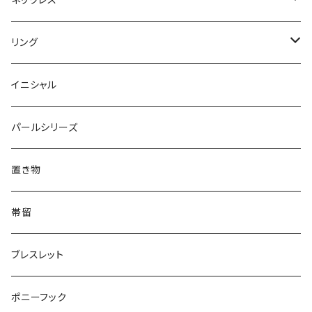
Round
Dot
Flower
ブローチ
Square
Animal
Flower
リング
Oval
Round
Round
猫
ネックレス
てんとう虫
Lips
Animal
Flower
イニシャル
Triangle
Oval
てんとう虫
犬
リング
Animal
鏡
てんとう虫
Round
パールシリーズ
Square
Triangle
マーブル
パンダ
うさぎ
鏡
Pattern
Food
てんとう虫
置き物
てんとう虫
Square
ハリネズミ
鳥
パンダ
Pattern
house
Pattern
animal
帯留
pattern
Bubble
鳥
うさぎ
ウォンバット
マーメイド
bag
ガラス
lip
ブレスレット
カメラ
Animal
Triangle
クジラ
バンビ
雲
フルーツ
カメラ
フルーツ
ポニーフック
フルーツ